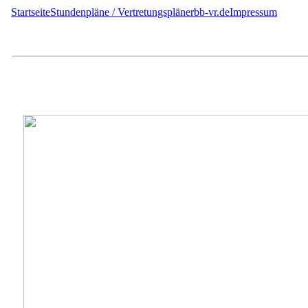
Startseite
Stundenpläne / Vertretungspläne
rbb-vr.de
Impressum